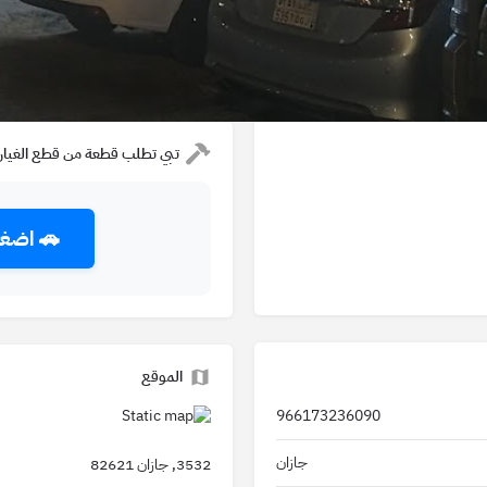
التواصل الإجتماعي
تقييمات قوقل
تبي تطلب قطعة من قطع الغيار
🚗 اضغط
الموقع
966173236090
جازان
3532, جازان 82621