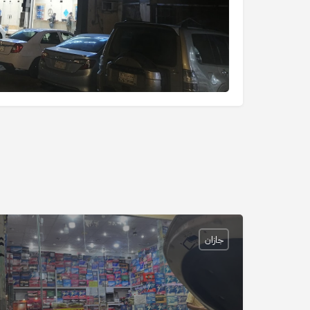
جازان