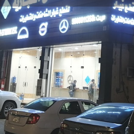
المعلومات والموقع
التقييمات
0
اطلب قطعة من محلات قطع الغيار
التوجه للموقع
اترك تقييم
مفتوح
يار سيارات
المدينة
جازان