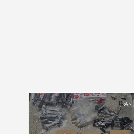
جازان