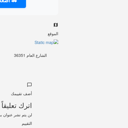
🚗 اضغط
الموقع
الشارع العام 36351
أضف تقييمك
اترك تعليقاً 
لن يتم نشر عنوان بر
التقييم