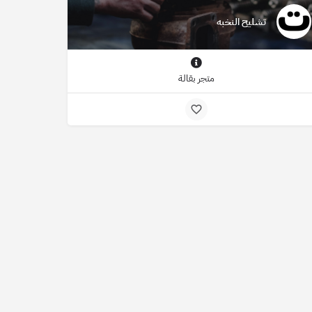
تشليح النخبه
متجر بقالة