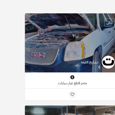
حائل
تشليح القمه
متجر قطع غيار سيارات
حائل