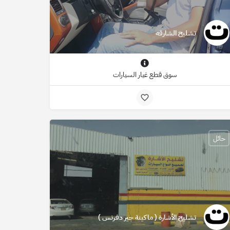
تشليح الشارقه
سوق قطع غيار السيارات
حائل
تشليح الأشارة ( ماكينة جير دفرنس )