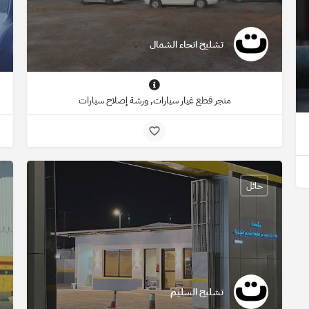
تشليح انحاء الشمال
متجر قطع غيار سيارات, ورشة إصلاح سيارات
حائل
تشليح السليم