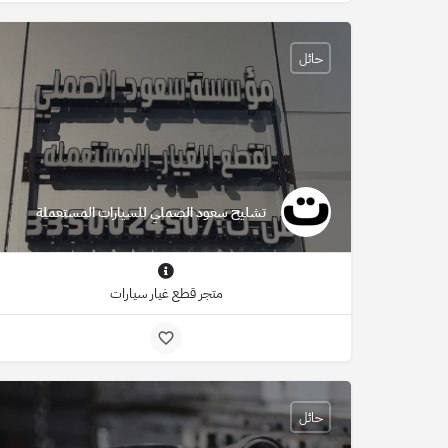
حائل
تشليح سعود الصملي للسيارات المستعملة
متجر قطع غيار سيارات
حائل