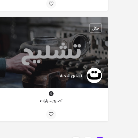
حائل
تشليح النخبة
تصليح سيارات