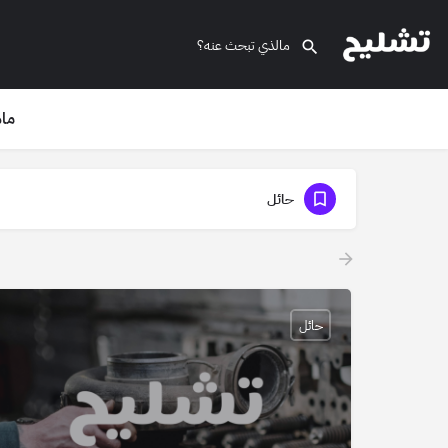
ماذ
حائل
حائل