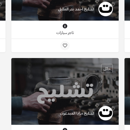
تشليح احمد بدر العقيل
تاجر سيارات
حائل
تشليح مزايا المبدعون