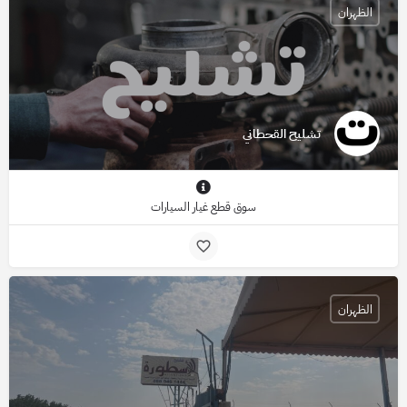
الظهران
تشليح القحطاني
سوق قطع غيار السيارات
الظهران