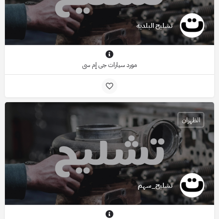
تشليح البلديه
مورد سيارات جي إم سي
الظهران
تشليح_سهم