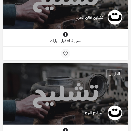
تشليح فالح الحربي
متجر قطع غيار سيارات
الظهران
تشليح البرج