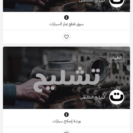
تشليح المقناص
سوق قطع غيار السيارات
الظهران
تشليح الطليحي
ورشة إصلاح سيارات