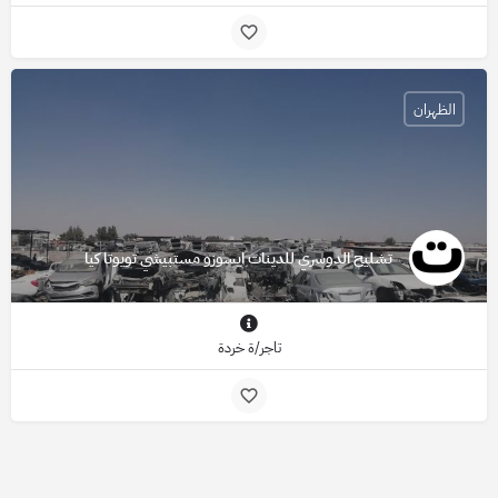
الظهران
تشليح الدوسري للدينات ايسوزو مستبيشي تويوتا كيا
تاجر/ة خردة