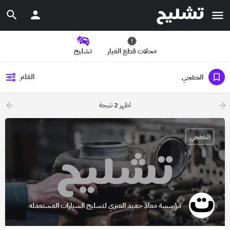
محلات قطع الغيار
تشليح
الفلتر
الخفجي
اظهر
2
نتيجة
الخفجي
مؤسسة معاذ حميد العنزي لتسليح السيارات المستعمله