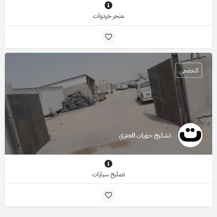
متجر خردوات
الخفجي
تشليح حوران العنزي
تصليح سيارات