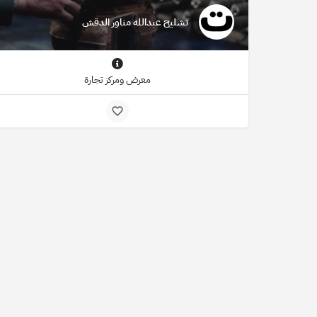
تشليح عبدالله مناور الدقش
معرض ومركز تجارة