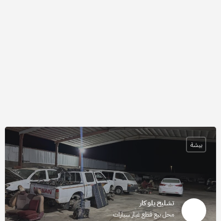
بيشة
تشليح يلو كار
محل بيع قطع غيار سيارات