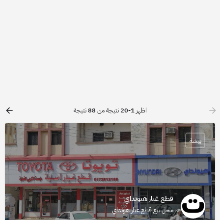
اظهر
1-20
نتيجة من
88
نتيجة
بيشة
قطع غيار هيونداي
محل بيع قطع غيار هونداي