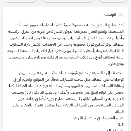
الوصف
يُعد تشليح قويزة في مدينة جدة مركزًا حيويًا لتلبية احتياجات سوق السيارات
المستعملة وقطع الغيار. يتميز هذا الموقع الاستراتيجي بقربه من الطرق الرئيسية
وأحياء جدة المختلفة مثل السليمانية وبريمان، مما يجعله وجهة سهلة الوصول
للعملاء. يوفر تشليح قويزة مجموعة واسعة من الخدمات، تشمل شراء السيارات
التالفة والمصدومة بأسعار تنافسية، وبيع قطع الغيار الأصلية والمستعملة بجودة
عالية لمختلف أنواع وموديلات السيارات، بما في ذلك تويوتا، نيسان، مرسيدس،
وهيونداي.
بالإضافة إلى ذلك، يقدم تشليح قويزة خدمات متكاملة تهدف إلى تسهيل
الإجراءات على العملاء، مثل سحب السيارات مجانًا من الموقع، وتجهيز أوراق
إسقاط اللوحات بالتنسيق مع المرور، وتسليم المبلغ فورًا عند إتمام الصفقة. كما
يحرص على توفير قطع غيار مفحوصة وأصلية، وبعضها قد يكون نادرًا ويصعب
العثور عليه في الأسواق التقليدية. يساهم تشليح قويزة أيضًا في إعادة تدوير
المعادن المستخرجة من السيارات التالفة، مما يعكس اهتمامًا بالحفاظ على
البيئة.
تقييم العملاء له في خرائط قوقل هو
3.5
تقييمات العملاء