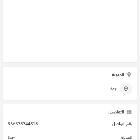
المدينة
جدة
التفاصيل
رقم التواصل
966578744818
المدينة
جدة