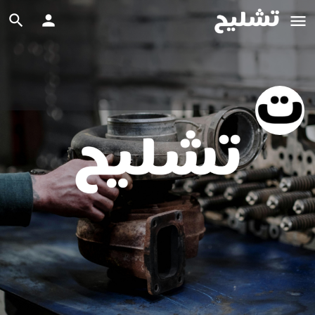
تشليح جدة قويزه
متجر قطع غيار سيارات, متجر لبيع أجزاء السيارات المستعملة
واتس آب